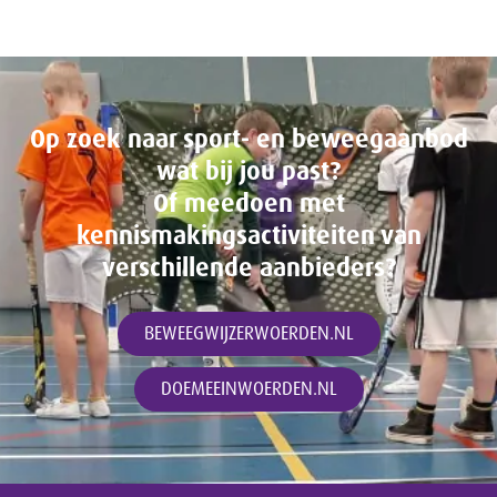
Op zoek naar sport- en beweegaanbod
wat bij jou past?
Of meedoen met
kennismakingsactiviteiten van
verschillende aanbieders?
BEWEEGWIJZERWOERDEN.NL
DOEMEEINWOERDEN.NL