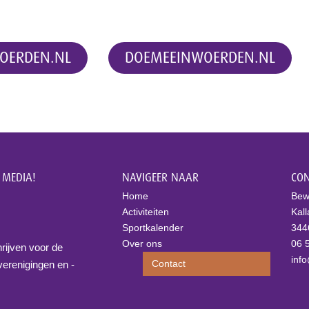
gsactiviteiten van verschillend
OERDEN.NL
DOEMEEINWOERDEN.NL
 MEDIA!
NAVIGEER NAAR
CON
Home
Bew
Activiteiten
Kal
Sportkalender
344
Over ons
06 
hrijven voor de
inf
Contact
verenigingen en -