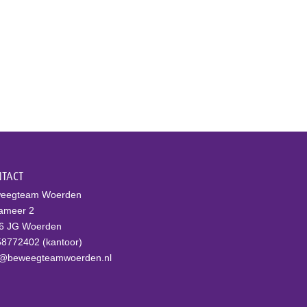
e aanbieders?
TACT
eegteam Woerden
lameer 2
6 JG Woerden
58772402 (kantoor)
o@beweegteamwoerden.nl