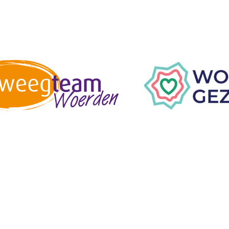
t- en beweegaanbod wat bij jou p