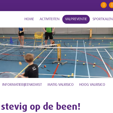
HOME
ACTIVITEITEN
VALPREVENTIE
SPORTKALEN
INFORMATIEBIJEENKOMST
MATIG VALRISICO
HOOG VALRISICO
f stevig op de been!