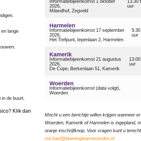
Informatiebijeenkomst 1 oktober
13.30 
2026,
uur
Milandhof, Zegveld
ndigen.
Harmelen
Informatiebijeenkomst 17 september
9.30
e en lange
2026,
uur
Het Trefpunt, Iepenlaan 2, Harmelen
trouwen.
Kamerik
Informatiebijeenkomst 21 augustus
13.00
2026,
uur
De Cope, Berkenlaan 51, Kamerik
Woerden
Informatiebijeenkomst (data volgt),
Woerden
in de buurt.
isico? Klik dan
Mocht u een berichtje willen krijgen wanneer e
Woerden, Kamerik of Harmelen is ingepland, me
oranje inschrijfknop. Voor vragen kunt u terecht
michael@beweegteamwoerden.nl