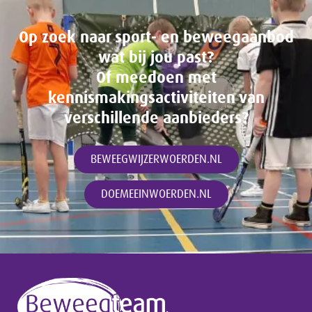
Op zoek naar sport- en beweegaanbod
wat bij jou past?
Of meedoen met
kennismakingsactiviteiten van
verschillende aanbieders?
BEWEEGWIJZERWOERDEN.NL
DOEMEEINWOERDEN.NL