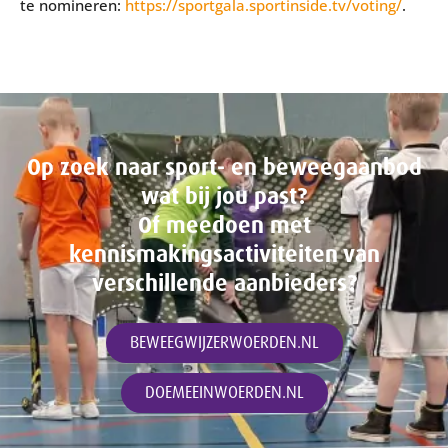
te nomineren:
https://sportgala.sportinside.tv/voting/
.
Op zoek naar sport- en beweegaanbod
wat bij jou past?
Of meedoen met
kennismakingsactiviteiten van
verschillende aanbieders?
BEWEEGWIJZERWOERDEN.NL
DOEMEEINWOERDEN.NL