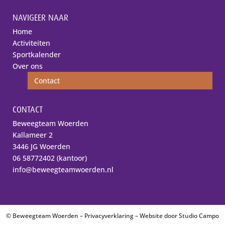
NAVIGEER NAAR
Home
Activiteiten
Sportkalender
Over ons
Contact
CONTACT
Beweegteam Woerden
Kallameer 2
3446 JG Woerden
06 58772402 (kantoor)
info@beweegteamwoerden.nl
© Beweegteam Woerden –
Privacyverklaring
– Website door
Studio Campo