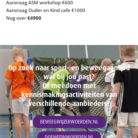
Aanvraag ASM workshop €600
Aanvraag Ouder en Kind cafe €1000
Nog over
€4900
Op zoek naar sport- en beweegaanbod
wat bij jou past?
Of meedoen met
kennismakingsactiviteiten van
verschillende aanbieders?
BEWEEGWIJZERWOERDEN.NL
DOEMEEINWOERDEN.NL