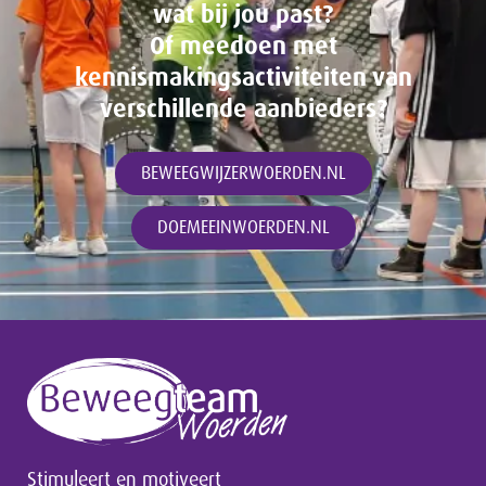
wat bij jou past?
Of meedoen met
kennismakingsactiviteiten van
verschillende aanbieders?
BEWEEGWIJZERWOERDEN.NL
DOEMEEINWOERDEN.NL
Stimuleert en motiveert