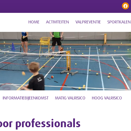
HOME
ACTIVITEITEN
VALPREVENTIE
SPORTKALEN
INFORMATIEBIJEENKOMST
MATIG VALRISICO
HOOG VALRISICO
oor professionals