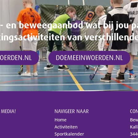
t- en beweegaanbod wat bij jou p
gsactiviteiten van verschillend
OERDEN.NL
DOEMEEINWOERDEN.NL
 MEDIA!
NAVIGEER NAAR
CON
Home
Bew
Activiteiten
Kal
Sportkalender
344