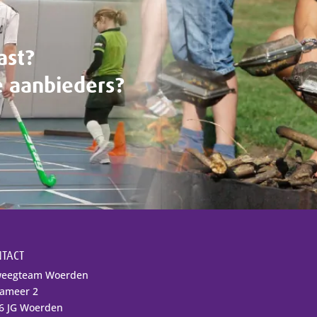
ast?
e aanbieders?
TACT
eegteam Woerden
lameer 2
6 JG Woerden