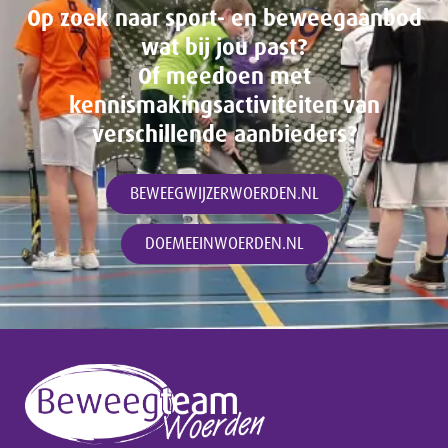
Op zoek naar sport- en beweegaanbod
wat bij jou past?
Of meedoen met
kennismakingsactiviteiten van
verschillende aanbieders?
BEWEEGWIJZERWOERDEN.NL
DOEMEEINWOERDEN.NL