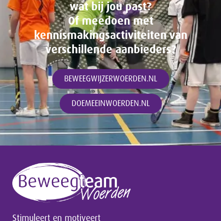
wat bij jou past?
Of meedoen met
kennismakingsactiviteiten van
verschillende aanbieders?
BEWEEGWIJZERWOERDEN.NL
DOEMEEINWOERDEN.NL
Stimuleert en motiveert