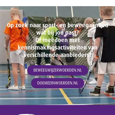
Op zoek naar sport- en beweegaanbod
wat bij jou past?
Of meedoen met
kennismakingsactiviteiten van
verschillende aanbieders?
BEWEEGWIJZERWOERDEN.NL
DOEMEEINWOERDEN.NL