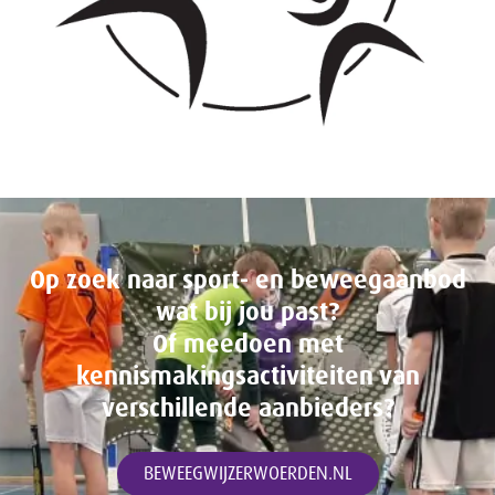
Op zoek naar sport- en beweegaanbod
wat bij jou past?
Of meedoen met
kennismakingsactiviteiten van
verschillende aanbieders?
BEWEEGWIJZERWOERDEN.NL