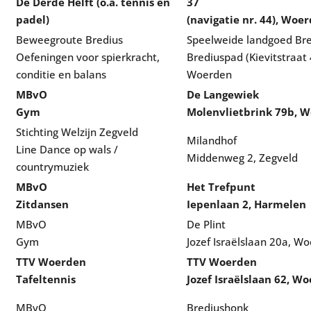
De Derde Helft (o.a. tennis en
37
padel)
(navigatie nr. 44), Woe
Beweegroute Bredius
Speelweide landgoed Bre
Oefeningen voor spierkracht,
Brediuspad (Kievitstraat 
conditie en balans
Woerden
MBvO
De Langewiek
Gym
Molenvlietbrink 79b, 
Stichting Welzijn Zegveld
Milandhof
Line Dance op wals /
Middenweg 2, Zegveld
countrymuziek
MBvO
Het Trefpunt
Zitdansen
Iepenlaan 2, Harmelen
MBvO
De Plint
Gym
Jozef Israëlslaan 20a, W
TTV Woerden
TTV Woerden
Tafeltennis
Jozef Israëlslaan 62, W
MBvO
Brediushonk