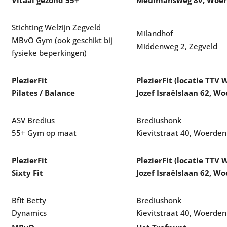
Vitaal gezond 55+
Meulmansweg 8v, Woe
Stichting Welzijn Zegveld
Milandhof
MBvO Gym (ook geschikt bij
Middenweg 2, Zegveld
fysieke beperkingen)
PlezierFit
PlezierFit (locatie TTV
Pilates / Balance
Jozef Israëlslaan 62, W
ASV Bredius
Brediushonk
55+ Gym op maat
Kievitstraat 40, Woerden
PlezierFit
PlezierFit (locatie TTV
Sixty Fit
Jozef Israëlslaan 62, W
Bfit Betty
Brediushonk
Dynamics
Kievitstraat 40, Woerden