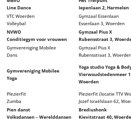
MBvO
Het Trefpunt
Line Dance
Iepenlaan 2, Harmelen
VTC Woerden
Gymzaal Essenlaan
Volleybal
Essenlaan 3, Woerden
NVWO
Gymzaal Pius X
Conditiegym voor vrouwen
Rubensstraat 3, Woerd
Gymvereniging Mobilee
Gymzaal Pius X
Dans
Rubensstraat 3, Woerde
Yoga studio Yoga & Body
Gymvereniging Mobilee
Vierwoudstedenmeer 1
Yoga
Woerden
PlezierFit
PlezierFit (locatie TTV W
Zumba
Jozef Israëlslaan 62, Wo
Pien danst
Brediushonk
Volksdansen – Werelddansen
Kievitstraat 40, Woerd