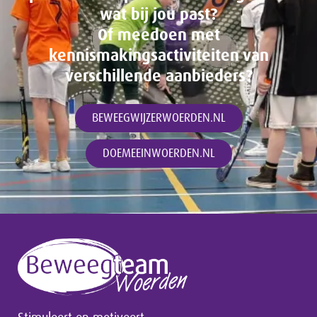
wat bij jou past?
Of meedoen met
kennismakingsactiviteiten van
verschillende aanbieders?
BEWEEGWIJZERWOERDEN.NL
DOEMEEINWOERDEN.NL