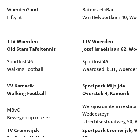
WoerdenSport
BatensteinBad
FiftyFit
Van Helvoortlaan 40, W
TTV Woerden
TTV Woerden
Old Stars Tafeltennis
Jozef Israëlslaan 62, W
Sportlust’46
Sportlust’46
Walking Football
Waardsedijk 31, Woerde
VV Kamerik
Sportpark Mijzijde
Walking Football
Overstek 4, Kamerik
Welzijnsruimte in restau
MBvO
Weddesteyn
Bewegen op muziek
Utrechtsestraatweg 50,
TV Cromwijck
Sportpark Cromwijck, 