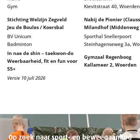
Gym
Kievitstraat 40, Woerden
Stichting Welzijn Zegveld
Nabij de Pionier (Clauss
Jeu de Boules / Koersbal
Milandhof (Middenweg 2
BV Unicum
Sporthal Snellerpoort
Badminton
Steinhagenseweg 3a, W
In nae de shin – taekwon-do
Gymzaal Regenboog
Weerbaarheid, fit en fun voor
Kallameer 2, Woerden
55+
Versie 10 juli 2026
Op zoek naar sport- en beweegaanbod