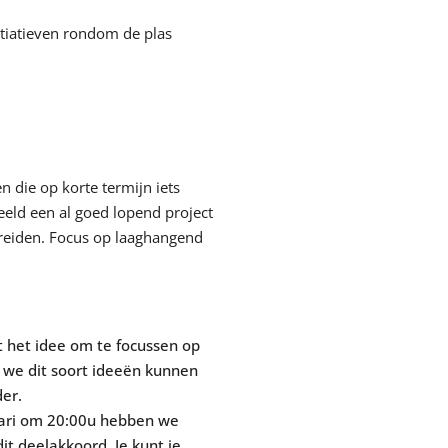
tiatieven rondom de plas
n die op korte termijn iets
eeld een al goed lopend project
ereiden. Focus op laaghangend
 het idee om te focussen op
e we dit soort ideeën kunnen
der.
uari om 20:00u hebben we
t deelakkoord. Je kunt je