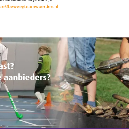
an@beweegteamwoerden.nl
ast?
e aanbieders?