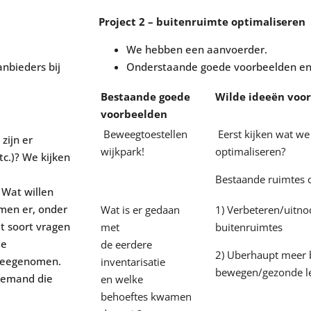
Project 2 – buitenruimte optimaliseren
We hebben een aanvoerder.
nbieders bij
Onderstaande goede voorbeelden en 
Bestaande goede
Wilde ideeën voo
voorbeelden
Beweegtoestellen
Eerst kijken wat w
zijn er
wijkpark!
optimaliseren?
tc.)? We kijken
Bestaande ruimtes c
 Wat willen
omen er, onder
Wat is er gedaan
1) Verbeteren/uitn
t soort vragen
met
buitenruimtes
de
de eerdere
2) Uberhaupt meer 
 meegenomen.
inventarisatie
bewegen/gezonde lee
 iemand die
en welke
behoeftes kwamen