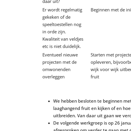
daar uit?
Er wordt regelmatig
Beginnen met de ini
gekeken of de
speeltoestellen nog
in orde zijn.
Kwaliteit van veldjes
etc is niet duidelijk.
Eventueel nieuwe
Starten met projecte
projecten met de
opleveren, bijvoorb
omwonenden
wijk voor wijk uitb
overleggen
fruit
We hebben besloten te beginnen met
laaghangend fruit en kijken of en ho
uitbreiden. Van daar uit gaan we ver
De volgende werkgroep is op 26 jan
afgesproken om verder te gaan met di