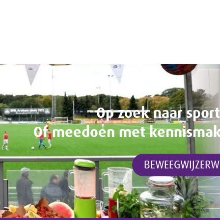
Op zoek naar spor
Of meedoen met kennismakin
BEWEEGWIJZERW