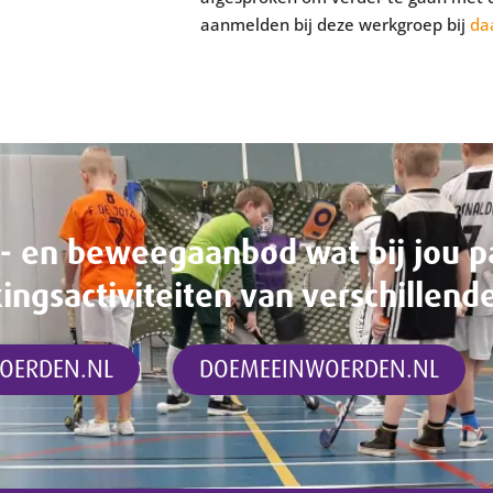
aanmelden bij deze werkgroep bij
da
t- en beweegaanbod wat bij jou p
gsactiviteiten van verschillend
OERDEN.NL
DOEMEEINWOERDEN.NL